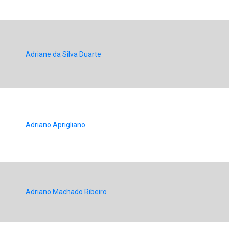
Adriane da Silva Duarte
Adriano Aprigliano
Adriano Machado Ribeiro