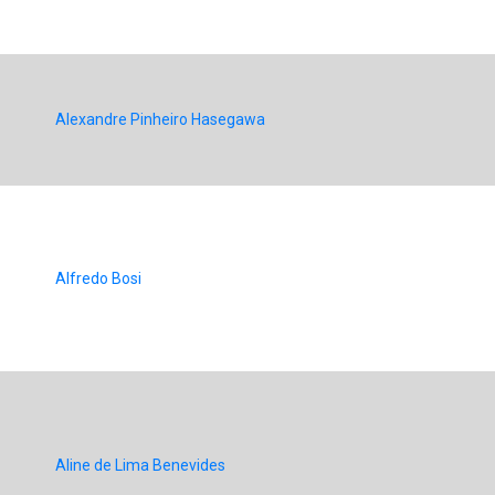
Alexandre Pinheiro Hasegawa
Alfredo Bosi
Aline de Lima Benevides