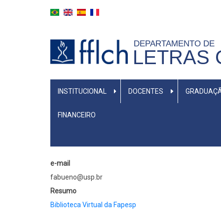
Pular
para
o
DEPARTAMENTO DE
conteúdo
LETRAS 
principal
MENU
INSTITUCIONAL
DOCENTES
GRADUAÇ
PRIMÁRIO
FINANCEIRO
e-mail
fabueno@usp.br
Resumo
Biblioteca Virtual da Fapesp