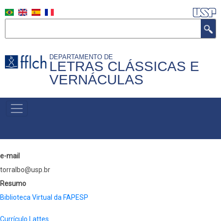
Pular
para
Buscar
o
conteúdo
DEPARTAMENTO DE
principal
LETRAS CLÁSSICAS E
VERNÁCULAS
MENU
PRIMÁRIO
e-mail
torralbo@usp.br
Resumo
Biblioteca Virtual da FAPESP
Currículo Lattes