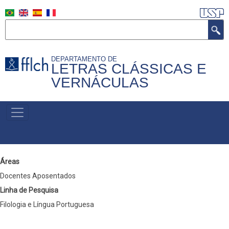
Pular
para
Buscar
o
conteúdo
DEPARTAMENTO DE
principal
LETRAS CLÁSSICAS E
VERNÁCULAS
MENU
PRIMÁRIO
Áreas
Docentes Aposentados
Linha de Pesquisa
Filologia e Língua Portuguesa