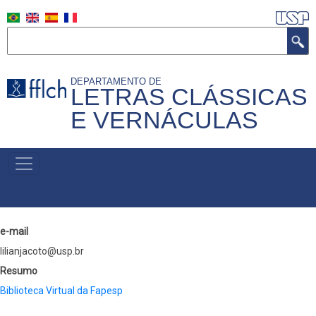
Pular
para
Buscar
o
conteúdo
DEPARTAMENTO DE
principal
LETRAS CLÁSSICAS
E VERNÁCULAS
MENU
PRIMÁRIO
e-mail
lilianjacoto@usp.br
Resumo
Biblioteca Virtual da Fapesp