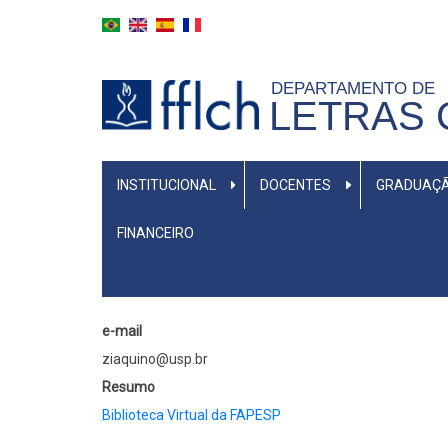
Pular
para
o
DEPARTAMENTO DE
conteúdo
LETRAS 
principal
MENU
INSTITUCIONAL
DOCENTES
GRADUAÇ
PRIMÁRIO
FINANCEIRO
e-mail
ziaquino@usp.br
Resumo
Biblioteca Virtual da FAPESP