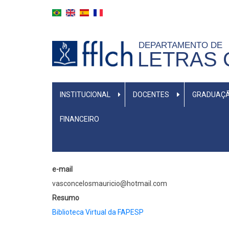
Pular
para
o
DEPARTAMENTO DE
conteúdo
LETRAS 
principal
MENU
INSTITUCIONAL
DOCENTES
GRADUAÇ
PRIMÁRIO
FINANCEIRO
e-mail
vasconcelosmauricio@hotmail.com
Resumo
Biblioteca Virtual da FAPESP