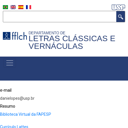
Pular
para
Buscar
o
conteúdo
DEPARTAMENTO DE
principal
LETRAS CLÁSSICAS E
VERNÁCULAS
MENU
PRIMÁRIO
e-mail
danielopes@usp.br
Resumo
Biblioteca Virtual da FAPESP
Currículo Lattes