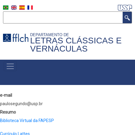
Pular
para
Buscar
o
conteúdo
DEPARTAMENTO DE
principal
LETRAS CLÁSSICAS E
VERNÁCULAS
MENU
PRIMÁRIO
e-mail
paulosegundo@usp.br
Resumo
Biblioteca Virtual da FAPESP
Currículo Lattes