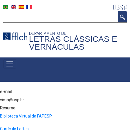
Pular
para
Buscar
o
conteúdo
DEPARTAMENTO DE
principal
LETRAS CLÁSSICAS E
VERNÁCULAS
MENU
PRIMÁRIO
e-mail
vima@usp.br
Resumo
Biblioteca Virtual da FAPESP
Currículo Lattes