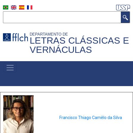
Pular
para
Buscar
o
conteúdo
DEPARTAMENTO DE
principal
LETRAS CLÁSSICAS E
VERNÁCULAS
MENU
PRIMÁRIO
Francisco Thiago Camêlo da Silva