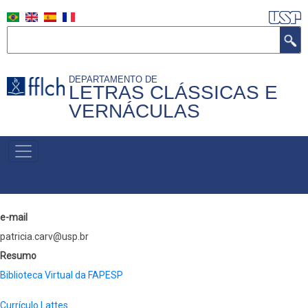
Pular
para
Buscar
o
conteúdo
DEPARTAMENTO DE
principal
LETRAS CLÁSSICAS E
VERNÁCULAS
MENU
PRIMÁRIO
e-mail
patricia.carv@usp.br
Resumo
Biblioteca Virtual da FAPESP
Currículo Lattes