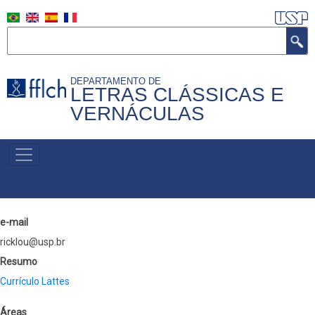
Pular
para
Buscar
o
conteúdo
DEPARTAMENTO DE
principal
LETRAS CLÁSSICAS E
VERNÁCULAS
MENU
PRIMÁRIO
e-mail
ricklou@usp.br
Resumo
Currículo Lattes
Áreas