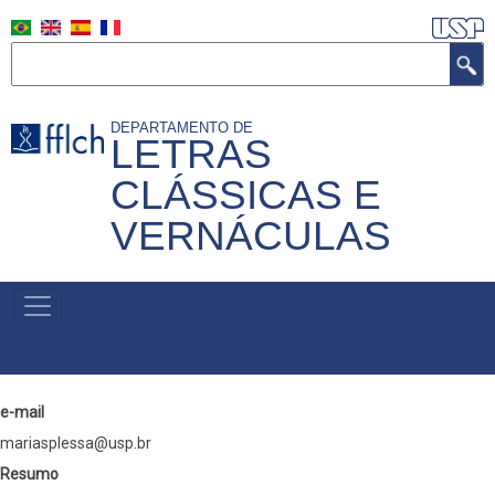
Pular
para
Buscar
o
conteúdo
DEPARTAMENTO DE
principal
LETRAS
CLÁSSICAS E
VERNÁCULAS
MENU
PRIMÁRIO
e-mail
mariasplessa@usp.br
Resumo