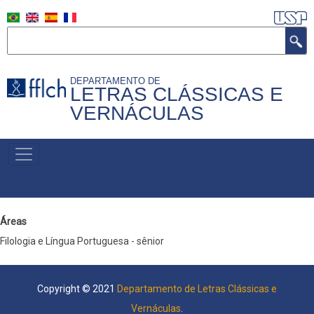
Pular
para
Buscar
o
conteúdo
DEPARTAMENTO DE
principal
LETRAS CLÁSSICAS E
VERNÁCULAS
MENU
PRIMÁRIO
Áreas
Filologia e Língua Portuguesa - sênior
Copyright © 2021
Departamento de Letras Clássicas e
Vernáculas
.