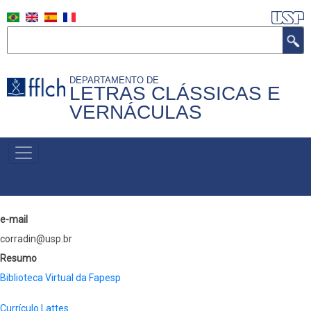
Pular
para
Buscar
o
conteúdo
DEPARTAMENTO DE
principal
LETRAS CLÁSSICAS E
VERNÁCULAS
MENU
PRIMÁRIO
e-mail
corradin@usp.br
Resumo
Biblioteca Virtual da Fapesp
Currículo Lattes