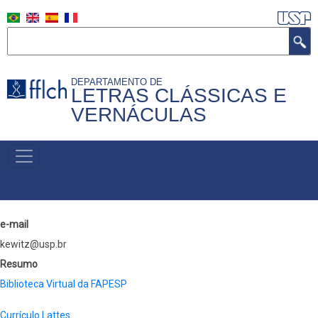
Pular
para
Buscar
o
conteúdo
DEPARTAMENTO DE
principal
LETRAS CLÁSSICAS E
VERNÁCULAS
MENU
PRIMÁRIO
e-mail
kewitz@usp.br
Resumo
Biblioteca Virtual da FAPESP
Currículo Lattes