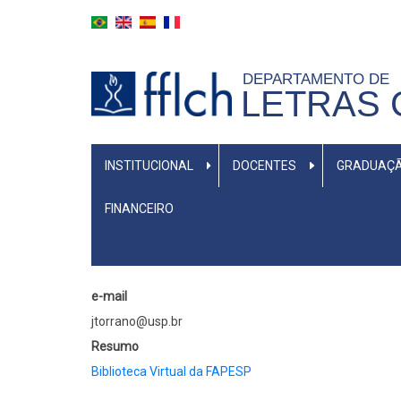
Pular
para
o
DEPARTAMENTO DE
conteúdo
LETRAS 
principal
MENU
INSTITUCIONAL
DOCENTES
GRADUAÇ
PRIMÁRIO
FINANCEIRO
e-mail
jtorrano@usp.br
Resumo
Biblioteca Virtual da FAPESP