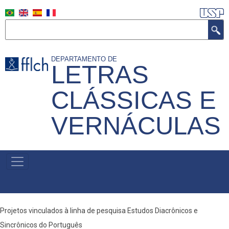
Aller
au
Rechercher
contenu
principal
DEPARTAMENTO DE
LETRAS
CLÁSSICAS E
VERNÁCULAS
MENU
PRIMÁRIO
Projetos vinculados à linha de pesquisa Estudos Diacrônicos e
Sincrônicos do Português