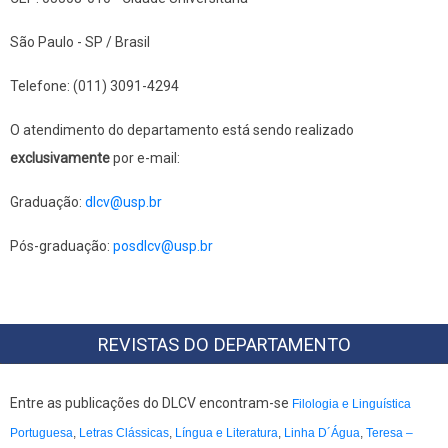
São Paulo - SP / Brasil
Telefone: (011) 3091-4294
​​​​O atendimento do departamento está sendo realizado
exclusivamente
por e-mail:
Graduação:
dlcv@usp.br
Pós-graduação:
posdlcv@usp.br
REVISTAS DO DEPARTAMENTO
Entre as publicações do DLCV encontram-se
Filologia e Linguística
Portuguesa
,
Letras Clássicas
,
Língua e Literatura
,
Linha D´Água
,
Teresa –