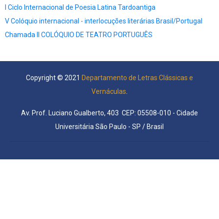
I Ciclo Internacional de Poesia Latina Tardoantiga
V Colóquio internacional - interlocuções literárias Brasil/Portugal
Chamada II COLÓQUIO DE TEATRO PORTUGUÊS
Copyright © 2021
Departamento de Letras Clássicas e
Vernáculas
.
Av. Prof. Luciano Gualberto, 403 CEP: 05508-010 - Cidade
Universitária São Paulo - SP / Brasil