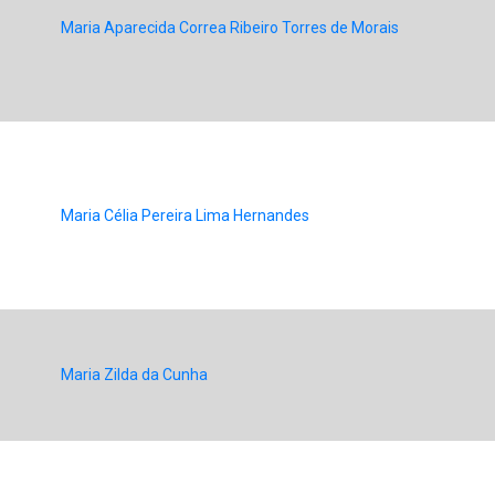
Maria Aparecida Correa Ribeiro Torres de Morais
Maria Célia Pereira Lima Hernandes
Maria Zilda da Cunha