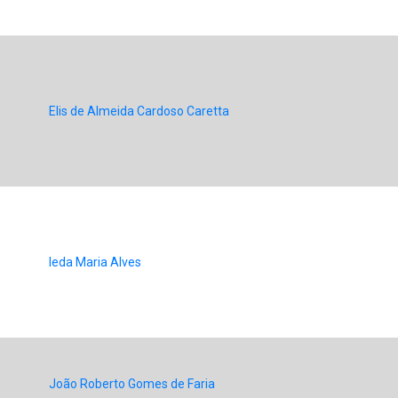
Elis de Almeida Cardoso Caretta
Ieda Maria Alves
João Roberto Gomes de Faria