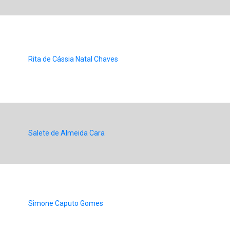
Rita de Cássia Natal Chaves
Salete de Almeida Cara
Simone Caputo Gomes