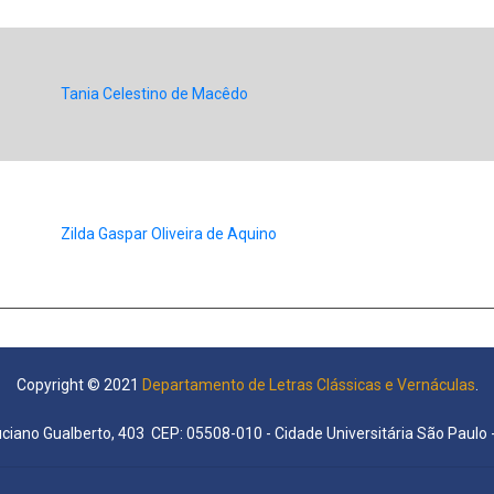
Tania Celestino de Macêdo
Zilda Gaspar Oliveira de Aquino
Copyright © 2021
Departamento de Letras Clássicas e Vernáculas
.
uciano Gualberto, 403 CEP: 05508-010 - Cidade Universitária São Paulo -