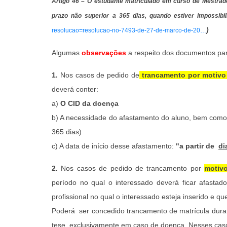
Artigo 46 – O estudante matriculado em curso de Mestrado 
prazo não superior a 365 dias, quando estiver impossib
)
resolucao=resolucao-no-7493-de-27-de-marco-de-20…
Algumas
observações
a respeito dos documentos pa
1.
Nos casos de pedido de
trancamento por motivo
deverá conter:
a)
O CID da doença
b) A necessidade do afastamento do aluno, bem com
365 dias)
c) A data de início desse afastamento:
"a partir de
di
2.
Nos casos de pedido de trancamento por
motivo
período no qual o interessado deverá ficar afastad
profissional no qual o interessado esteja inserido e 
Poderá ser concedido trancamento de matrícula duran
tese, exclusivamente em caso de doença. Nesses caso