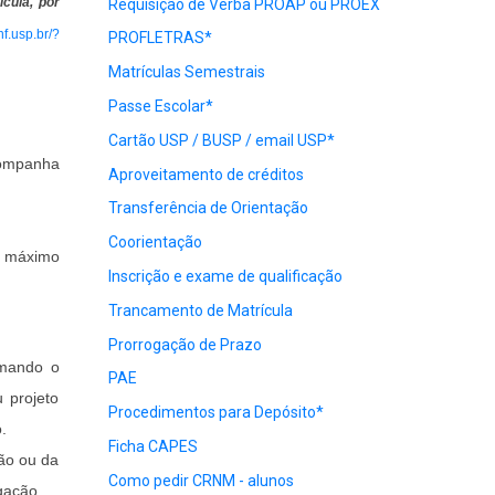
cula, por
Requisição de Verba PROAP ou PROEX
nf.usp.br/?
PROFLETRAS*
Matrículas Semestrais
Passe Escolar*
Cartão USP / BUSP / email USP*
companha
Aproveitamento de créditos
Transferência de Orientação
Coorientação
 máximo
Inscrição e exame de qualificação
Trancamento de Matrícula
Prorrogação de Prazo
rmando o
PAE
 projeto
Procedimentos para Depósito*
.
Ficha CAPES
ão ou da
Como pedir CRNM - alunos
gação.