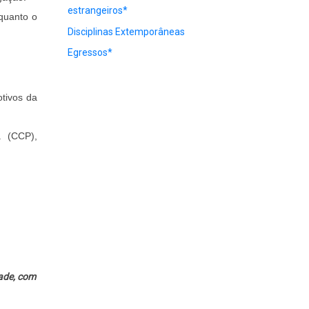
estrangeiros*
quanto o
Disciplinas Extemporâneas
Egressos*
tivos da
a (CCP),
ade, com