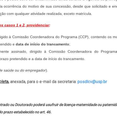
da ocorrência do motivo de sua concessão, desde que solicitado e en
ão com qualquer atividade realizada, exceto matrícula.
os casos 1 e 2,
providenciar
:
rigido à Comissão Coordenadora do Programa (CCP), contendo os mo
tendido e
data de início do trancamento
;
damente assinado, dirigido à Comissão Coordenadora do Program
razo pretendido e a data de início do trancamento.
de saúde ou do empregador
).
leta,
anexada, para o e-mail da secretaria:
posdlcv@usp.br
trado ou Doutorado poderá usufruir de licença-maternidade ou paternid
 prazo estabelecido no art. 46.