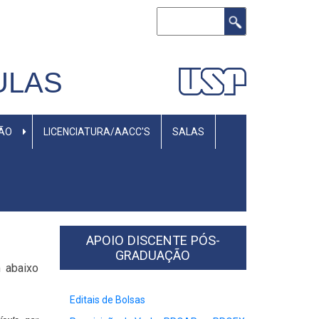
Buscar
ULAS
SÃO
LICENCIATURA/AACC'S
SALAS
APOIO DISCENTE PÓS-
GRADUAÇÃO
 abaixo
Editais de Bolsas