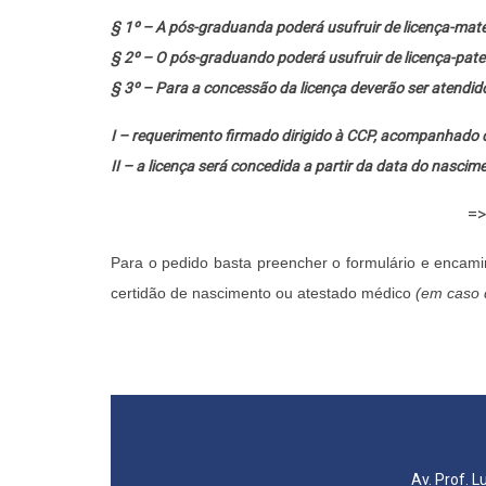
§ 1º – A pós-graduanda poderá usufruir de licença-mat
§ 2º – O pós-graduando poderá usufruir de licença-pate
§ 3º – Para a concessão da licença deverão ser atendido
I – requerimento firmado dirigido à CCP, acompanhado 
II – a licença será concedida a partir da data do nasci
=
Para o pedido basta preencher o formulário e encami
certidão de nascimento ou atestado médico
(em caso 
Av. Prof. L