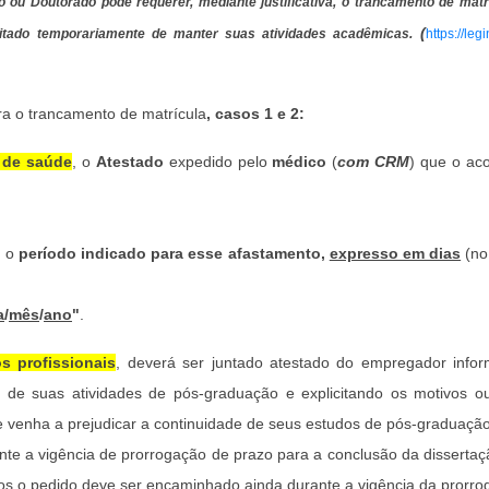
ou Doutorado pode requerer, mediante justificativa, o trancamento de matrí
(
ilitado temporariamente de manter suas atividades acadêmicas.
https://legi
ra o trancamento de matrícula
, casos 1 e 2:
 de saúde
, o
Atestado
expedido pelo
médico
(
com CRM
) que o a
o o
período indicado para esse afastamento,
expresso em dias
(no
a
/
mês
/
ano
"
.
s profissionais
, deverá ser juntado atestado do empregador info
o de suas atividades de pós-graduação e explicitando os motivos ou
que venha a prejudicar a continuidade de seus estudos de pós-graduação
te a vigência de prorrogação de prazo para a conclusão da dissertaç
s o pedido deve ser encaminhado ainda durante a vigência da prorro