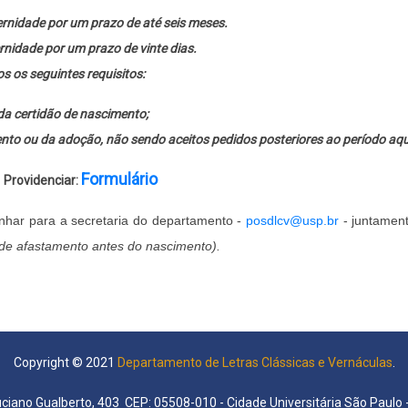
ernidade por um prazo de até seis meses.
rnidade por um prazo de vinte dias.
s os seguintes requisitos:
da certidão de nascimento;
mento ou da adoção, não sendo aceitos pedidos posteriores ao período aqui
Formulário
>
Providenciar:
nhar para a secretaria do departamento -
posdlcv@usp.br
- juntamen
de afastamento antes do nascimento).
Copyright © 2021
Departamento de Letras Clássicas e Vernáculas
.
uciano Gualberto, 403 CEP: 05508-010 - Cidade Universitária São Paulo -