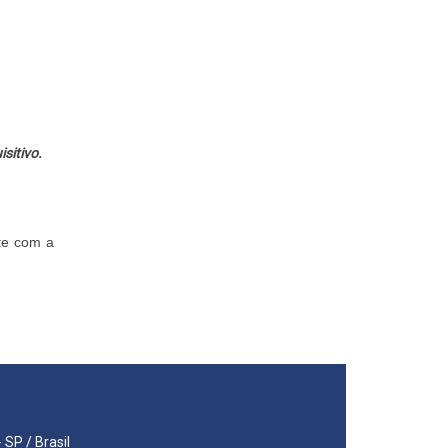
sitivo.
te com a
 SP / Brasil