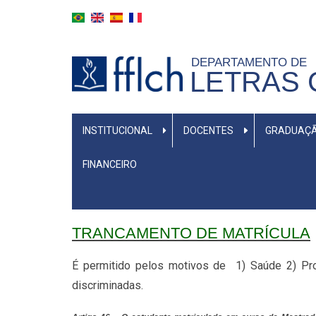
Pular
para
o
DEPARTAMENTO DE
conteúdo
LETRAS 
principal
MENU
INSTITUCIONAL
DOCENTES
GRADUAÇ
PRIMÁRIO
FINANCEIRO
TRANCAMENTO DE MATRÍCULA
É permitido pelos motivos de 1) Saúde 2) Pro
discriminadas.