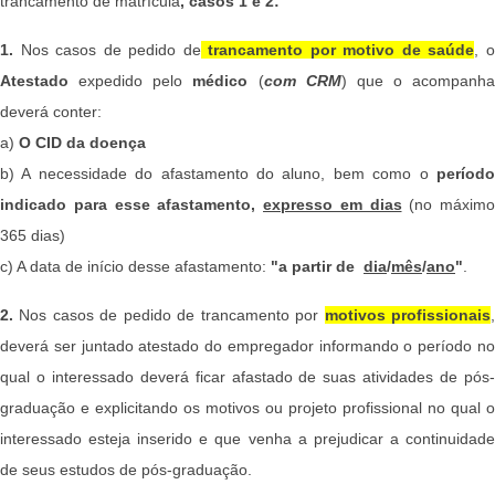
trancamento de matrícula
, casos 1 e 2:
1.
Nos casos de pedido de
trancamento por motivo de saúde
, 
Atestado
expedido pelo
médico
(
com CRM
) que o acompanha
deverá conter:
a)
O CID da doença
b) A necessidade do afastamento do aluno, bem como o
período
indicado para esse afastamento,
expresso em dias
(no máximo
365 dias)
c) A data de início desse afastamento:
"a partir de
dia
/
mês
/
ano
"
.
2.
Nos casos de pedido de trancamento por
motivos profissionais
deverá ser juntado atestado do empregador informando o período no
qual o interessado deverá ficar afastado de suas atividades de pós-
graduação e explicitando os motivos ou projeto profissional no qual o
interessado esteja inserido e que venha a prejudicar a continuidade
de seus estudos de pós-graduação.