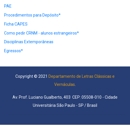
PAE
Procedimentos para Depósito*
Ficha CAPES
Como pedir CRNM - alunos estrangeiros*
Disciplinas Extemporâneas
Egressos*
Copyright © 2021
Departamento de Letras Clássicas e
Vernáculas
.
Av. Prof. Luciano Gualberto, 403 CEP: 05508-010 - Cidade
Universitária São Paulo - SP / Brasil