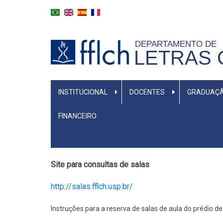
Pasar
al
contenido
DEPARTAMENTO DE
principal
LETRAS 
MENU
INSTITUCIONAL
DOCENTES
GRADUAÇ
PRIMÁRIO
FINANCEIRO
Site para consultas de salas
http://salas.fflch.usp.br/
Instruções para a reserva de salas de aula do prédio de