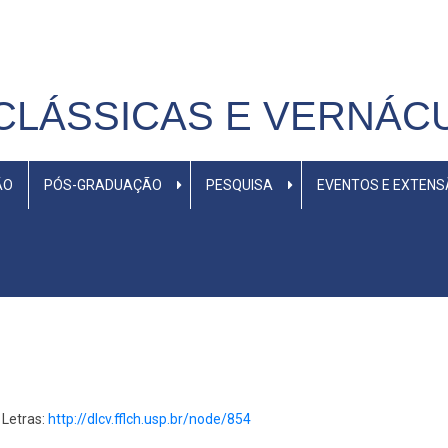
CLÁSSICAS E VERNÁC
ÃO
PÓS-GRADUAÇÃO
PESQUISA
EVENTOS E EXTEN
 Letras:
http://dlcv.fflch.usp.br/node/854