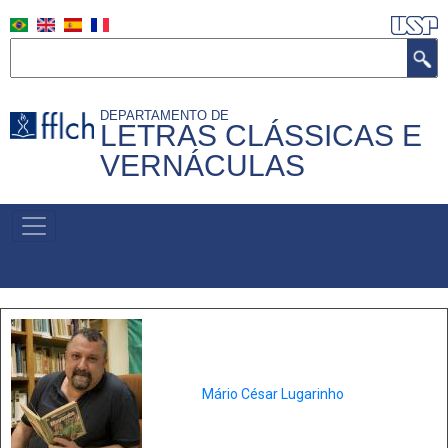
Pasar
al
Buscar
contenido
principal
DEPARTAMENTO DE
LETRAS CLÁSSICAS E
VERNÁCULAS
MENU
PRIMÁRIO
Mário César Lugarinho