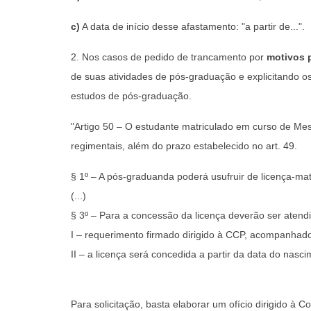
c)
A data de início desse afastamento: "a partir de...".
2. Nos casos de pedido de trancamento por
motivos p
de suas atividades de pós-graduação e explicitando os 
estudos de pós-graduação.
"Artigo 50 – O estudante matriculado em curso de Me
regimentais, além do prazo estabelecido no art. 49.
§ 1º – A pós-graduanda poderá usufruir de licença-m
(...)
§ 3º – Para a concessão da licença deverão ser atendi
I – requerimento firmado dirigido à CCP, acompanhado
II – a licença será concedida a partir da data do nasc
Para solicitação, basta elaborar um ofício dirigido