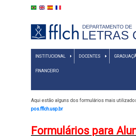
Aller
au
contenu
DEPARTAMENTO DE
principal
LETRAS 
MENU
INSTITUCIONAL
DOCENTES
GRADUAÇ
PRIMÁRIO
FINANCEIRO
Aqui estão alguns dos formulários mais utilizado
pos.fflch.usp.br
Formulários para Alu