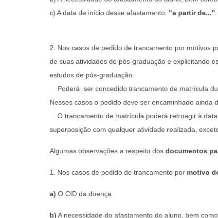
c) A data de início desse afastamento:
"a partir de..."
.
2. Nos casos de pedido de trancamento por motivos pr
de suas atividades de pós-graduação e explicitando os 
estudos de pós-graduação.
Poderá ser concedido trancamento de matrícula dura
Nesses casos o pedido deve ser encaminhado ainda du
O trancamento de matrícula poderá retroagir à data 
superposição com qualquer atividade realizada, exceto
Algumas observações a respeito dos
documentos par
1. Nos casos de pedido de trancamento por
motivo d
a)
O CID da doença
b)
A necessidade do afastamento do aluno, bem como