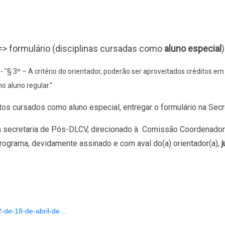
=> formulário (disciplinas cursadas como
aluno especial
)
"§ 3º – A critério do orientador, poderão ser aproveitados créditos em 
o aluno regular."
itos cursados como aluno especial, entregar o formulário na Sec
a secretaria de Pós-DLCV, direcionado à Comissão Coordenadora
programa,
devidamente assinado e com aval do(a) orientador(a),
2-de-18-de-abril-de…