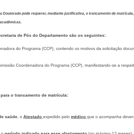
 Doutorado pode requerer, mediante justificativa, o trancamento de matrícula,
 acadêmicas.
cretaria de Pós do Departamento são os seguintes:
enadora do Programa (CCP), contendo os motivos da solicitação docu
 Comissão Coordenadora do Programa (CCP), manifestando-se a respeit
ara o trancamento de matrícula:
de saúde
, o
Atestado
expedido pelo
médico
que o acompanha deverá
o o
período indicado para esse afastamento
(no máximo 12 meses)