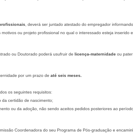
rofissionais
, deverá ser juntado atestado do empregador informando 
motivos ou projeto profissional no qual o interessado esteja inserido
strado ou Doutorado poderá usufruir de
licença-maternidade
ou pater
aternidade por um prazo de
até seis meses.
dos os seguintes requisitos:
 da certidão de nascimento;
imento ou da adoção, não sendo aceitos pedidos posteriores ao período 
 à Comissão Coordenadora do seu Programa de Pós-graduação e encamin