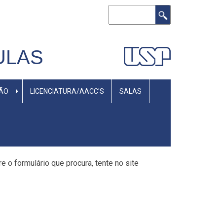
Rechercher
ULAS
SÃO
LICENCIATURA/AACC'S
SALAS
 o formulário que procura, tente no site