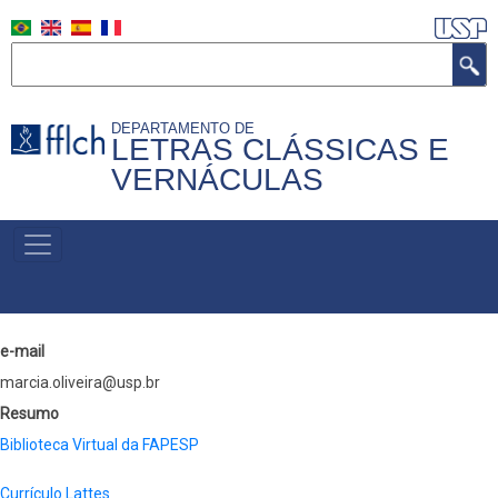
Aller
au
Rechercher
contenu
principal
DEPARTAMENTO DE
LETRAS CLÁSSICAS E
VERNÁCULAS
MENU
PRIMÁRIO
e-mail
marcia.oliveira@usp.br
Resumo
Biblioteca Virtual da FAPESP
Currículo Lattes