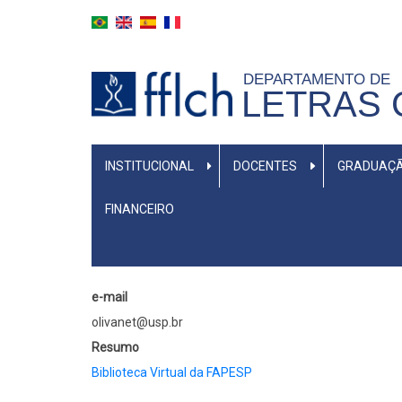
Aller
au
contenu
DEPARTAMENTO DE
principal
LETRAS 
MENU
INSTITUCIONAL
DOCENTES
GRADUAÇ
PRIMÁRIO
FINANCEIRO
e-mail
olivanet@usp.br
Resumo
Biblioteca Virtual da FAPESP