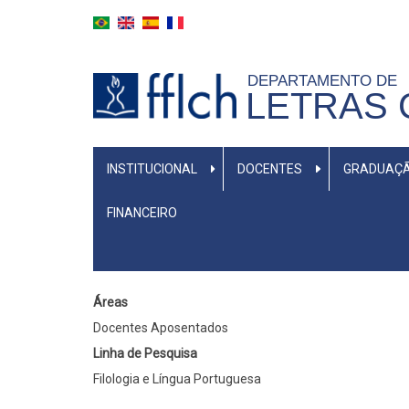
Aller
au
contenu
DEPARTAMENTO DE
principal
LETRAS 
MENU
INSTITUCIONAL
DOCENTES
GRADUAÇ
PRIMÁRIO
FINANCEIRO
Áreas
Docentes Aposentados
Linha de Pesquisa
Filologia e Língua Portuguesa