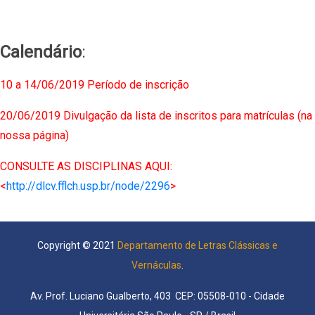
Calendário
:
10 a 14/06/2019 Período de inscrição
20/06/2019 Divulgação da lista de inscritos para matrículas (na
nossa página)
CONSULTE AS DISCIPLINAS AQUI:
<
http://dlcv.fflch.usp.br/node/2296
>
Copyright © 2021
Departamento de Letras Clássicas e
Vernáculas
.
Av. Prof. Luciano Gualberto, 403 CEP: 05508-010 - Cidade