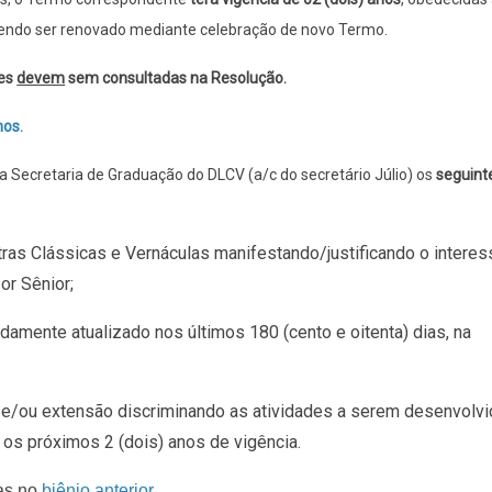
dendo ser renovado mediante celebração de novo Termo.
des
devem
sem consultadas ​​​​​​​na Resolução.
nos.
a Secretaria de Graduação do DLCV (a/c do secretário Júlio) os
seguint
tras Clássicas e Vernáculas manifestando/justificando o intere
or Sênior;
damente atualizado nos últimos 180 (cento e oitenta) dias, na
 e/ou extensão discriminando as atividades a serem desenvolv
 os próximos 2 (dois) anos de vigência.
das no
biênio anterior
.