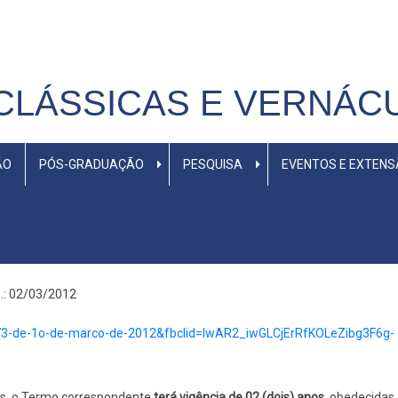
CLÁSSICAS E VERNÁC
ÃO
PÓS-GRADUAÇÃO
PESQUISA
EVENTOS E EXTEN
.: 02/03/2012
6073-de-1o-de-marco-de-2012&fbclid=IwAR2_iwGLCjErRfKOLeZibg3F6g-
as, o Termo correspondente
terá vigência de 02 (dois) anos
, obedecidas