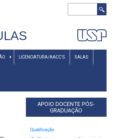
Buscar
ULAS
SÃO
LICENCIATURA/AACC'S
SALAS
APOIO DOCENTE PÓS-
GRADUAÇÃO
Qualificação
 as