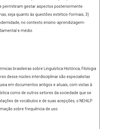
que permitiram gestar aspectos posteriormente
as, seja quanto às questões estético-formais; 3)
modernidade, no contexto ensino-aprendizagem-
ndamental e médio.
as brasileiras sobre Linguística Histórica, Filologia
es desse núcleo interdisciplinar são especialistas
quisa em documentos antigos e atuais, com vistas à
uística como de outros setores da sociedade que se
datações de vocábulos e de suas acepções, o NEHiLP
formação sobre frequência de uso.