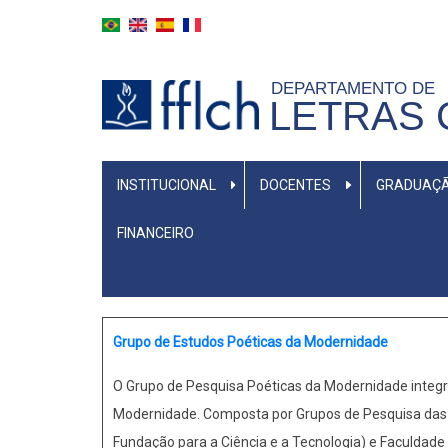
Pular
para
o
DEPARTAMENTO DE
conteúdo
LETRAS 
principal
MENU
INSTITUCIONAL
DOCENTES
GRADUAÇ
PRIMÁRIO
FINANCEIRO
Grupo de Estudos Poéticas da Modernidade
O Grupo de Pesquisa Poéticas da Modernidade integr
Modernidade. Composta por Grupos de Pesquisa das Ins
Fundação para a Ciência e a Tecnologia) e Faculdade 