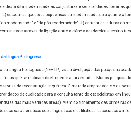
ora desta dita modernidade as conjunturas e sensibilidades literárias 
; 2) estudar as questões específicas da modernidade, seja quanto a tem
 “da modernidade” e “da pós-modernidade”; 4) estudar as leituras da 
 à comunidade através da ligação entre a ciência acadêmica e ensino fu
a da Língua Portuguesa
 da Língua Portuguesa (NEHiLP) visa à divulgação das pesquisas acadêmic
ias áreas que se dedicam diretamente a tais estudos. Muitos pesquisador
s e teorias de reconstrução linguística. O método empregado é o da pes
rar dados de qualidade para a consulta tanto de especialistas em ling
cientistas das mais variadas áreas). Além do fichamento das primeiras 
o suas características sociolinguísticas e estilísticas, associadas a in