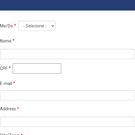
Me/Do
Nome
CPF
E-mail
Endereço
Address