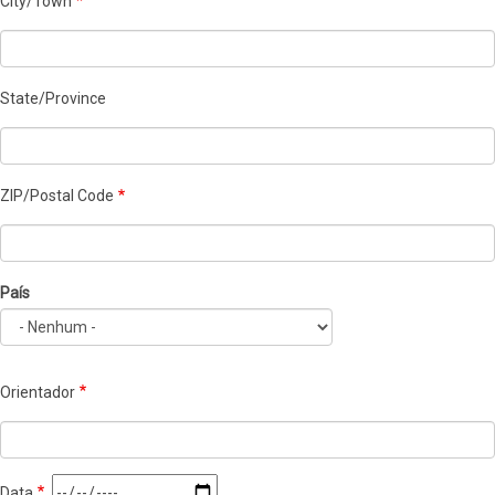
City/Town
State/Province
ZIP/Postal Code
País
País
Orientador
Data