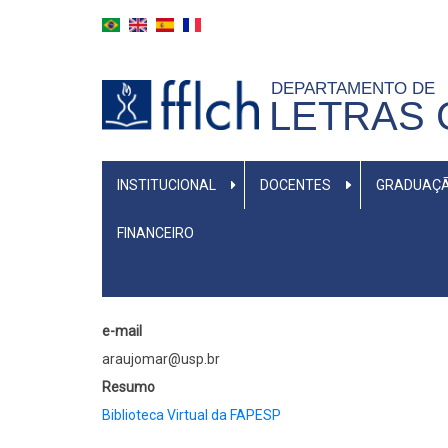
Skip
to
main
DEPARTAMENTO DE
content
LETRAS 
MENU
INSTITUCIONAL
DOCENTES
GRADUAÇ
PRIMÁRIO
FINANCEIRO
e-mail
araujomar@usp.br
Resumo
Biblioteca Virtual da FAPESP