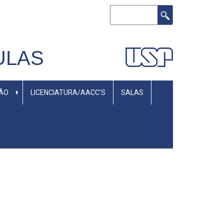
Search
ULAS
SÃO
LICENCIATURA/AACC'S
SALAS