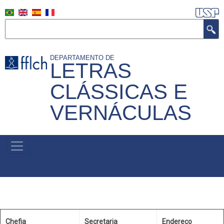
Skip
to
Search
main
content
DEPARTAMENTO DE
LETRAS
CLÁSSICAS E
VERNÁCULAS
MENU
PRIMÁRIO
Chefia
Secretaria
Endereço