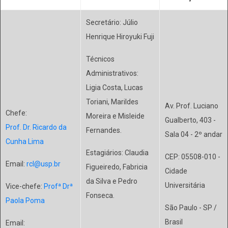
Secretário: Júlio
Henrique Hiroyuki Fuji
Técnicos
Administrativos:
Ligia Costa, Lucas
Toriani,
Marildes
Av. Prof. Luciano
Chefe:
Moreira e Misleide
Gualberto, 403 -
Prof. Dr.
Ricardo da
Fernandes.
Sala 04 - 2º andar
Cunha Lima
Estagiários: Claudia
CEP: 05508-010 -
Email:
rcl@usp.br
Figueiredo, Fabricia
Cidade
da Silva e Pedro
Universitária
Vice-chefe:
Prof
ª Dr
ª
Fonseca.
Paola Poma
São Paulo - SP /
Brasil
Email: