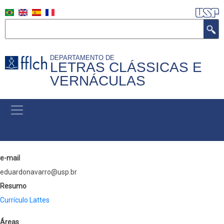
Skip
to
Search
main
content
DEPARTAMENTO DE
LETRAS CLÁSSICAS E
VERNÁCULAS
MENU
PRIMÁRIO
e-mail
eduardonavarro@usp.br
Resumo
Currículo Lattes
Áreas