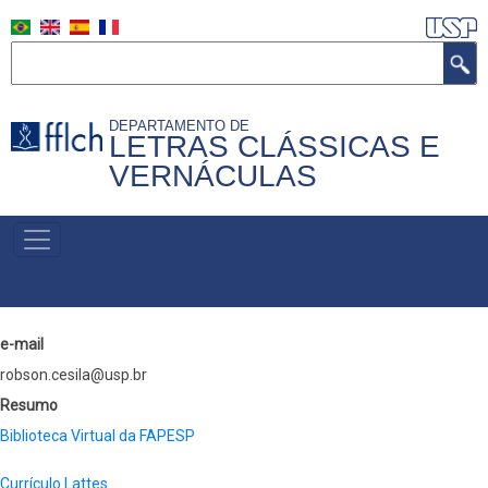
Skip
to
Search
main
content
DEPARTAMENTO DE
LETRAS CLÁSSICAS E
VERNÁCULAS
MENU
PRIMÁRIO
e-mail
robson.cesila@usp.br
Resumo
Biblioteca Virtual da FAPESP
Currículo Lattes