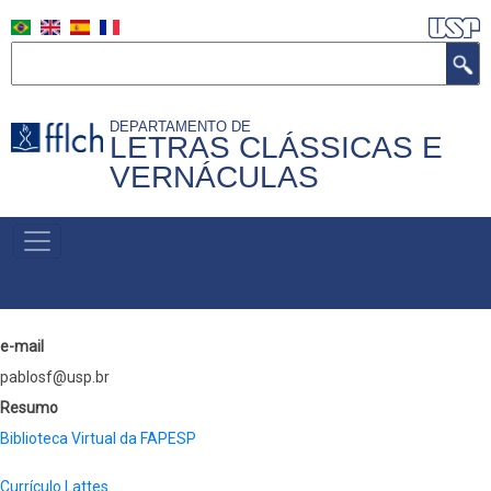
Skip
to
Search
main
content
DEPARTAMENTO DE
LETRAS CLÁSSICAS E
VERNÁCULAS
MENU
PRIMÁRIO
e-mail
pablosf@usp.br
Resumo
Biblioteca Virtual da FAPESP
Currículo Lattes