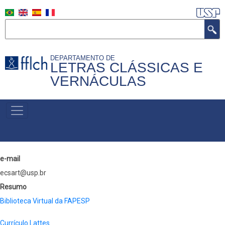
Skip
to
Search
main
content
DEPARTAMENTO DE
LETRAS CLÁSSICAS E
VERNÁCULAS
MENU
PRIMÁRIO
e-mail
ecsart@usp.br
Resumo
Biblioteca Virtual da FAPESP
Currículo Lattes