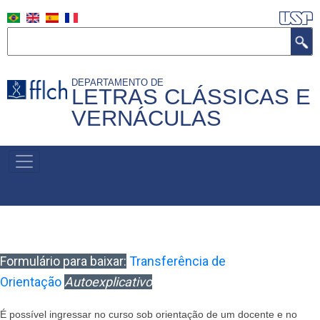
Skip
to
Search
main
content
DEPARTAMENTO DE
LETRAS CLÁSSICAS E
VERNÁCULAS
MENU
PRIMÁRIO
Formulário para baixar:
Transferência de
Orientação
Autoexplicativo
É possível ingressar no curso sob orientação de um docente e no