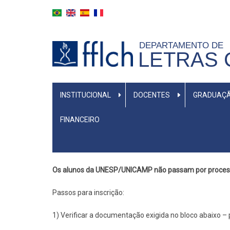
Pular
para
o
DEPARTAMENTO DE
conteúdo
LETRAS 
principal
MENU
INSTITUCIONAL
DOCENTES
GRADUAÇ
PRIMÁRIO
FINANCEIRO
Os alunos da UNESP/UNICAMP não passam por proces
Passos para inscrição:
1) Verificar a documentação exigida no bloco abaixo – 