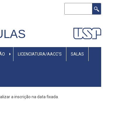
Buscar
ULAS
SÃO
LICENCIATURA/AACC'S
SALAS
lizar a inscrição na data fixada.